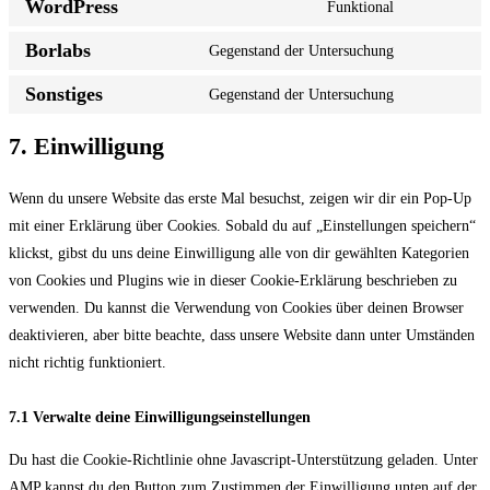
to
WordPress
Funktional
Consent
service
to
Borlabs
Gegenstand der Untersuchung
elementor
Consent
service
to
Sonstiges
Gegenstand der Untersuchung
wordpress
Consent
service
to
7. Einwilligung
borlabs
service
sonstiges
Wenn du unsere Website das erste Mal besuchst, zeigen wir dir ein Pop-Up
mit einer Erklärung über Cookies. Sobald du auf „Einstellungen speichern“
klickst, gibst du uns deine Einwilligung alle von dir gewählten Kategorien
von Cookies und Plugins wie in dieser Cookie-Erklärung beschrieben zu
verwenden. Du kannst die Verwendung von Cookies über deinen Browser
deaktivieren, aber bitte beachte, dass unsere Website dann unter Umständen
nicht richtig funktioniert.
7.1 Verwalte deine Einwilligungseinstellungen
Du hast die Cookie-Richtlinie ohne Javascript-Unterstützung geladen. Unter
AMP kannst du den Button zum Zustimmen der Einwilligung unten auf der