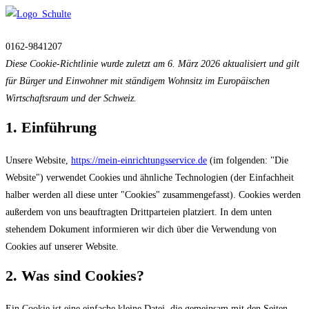
Zum
Menü
Inhalt
0162-9841207
springen
Diese Cookie-Richtlinie wurde zuletzt am 6. März 2026 aktualisiert und gilt
für Bürger und Einwohner mit ständigem Wohnsitz im Europäischen
Wirtschaftsraum und der Schweiz.
1. Einführung
Unsere Website,
https://mein-einrichtungsservice.de
(im folgenden: "Die
Website") verwendet Cookies und ähnliche Technologien (der Einfachheit
halber werden all diese unter "Cookies" zusammengefasst). Cookies werden
außerdem von uns beauftragten Drittparteien platziert. In dem unten
stehendem Dokument informieren wir dich über die Verwendung von
Cookies auf unserer Website.
2. Was sind Cookies?
Ein Cookie ist eine einfache kleine Datei, die gemeinsam mit den Seiten